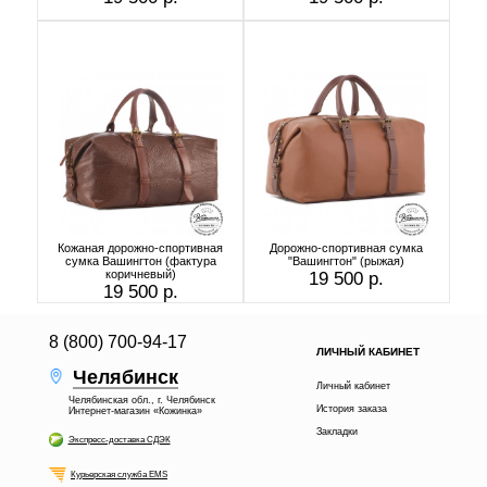
Кожаная дорожно-спортивная
Дорожно-спортивная сумка
сумка Вашингтон (фактура
"Вашингтон" (рыжая)
коричневый)
19 500 р.
19 500 р.
8 (800) 700-94-17
ЛИЧНЫЙ КАБИНЕТ
Челябинск
Личный кабинет
Челябинская обл., г. Челябинск
История заказа
Интернет-магазин «Кожинка»
Закладки
Экспресс-доставка СДЭК
Курьерская служба EMS