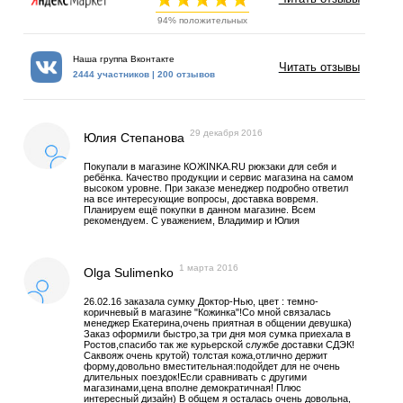
94% положительных
Наша группа Вконтакте
Читать отзывы
2444 участников | 200 отзывов
29 декабря 2016
Юлия Степанова
Покупали в магазине КОЖINKA.RU рюкзаки для себя и
ребёнка. Качество продукции и сервис магазина на самом
высоком уровне. При заказе менеджер подробно ответил
на все интересующие вопросы, доставка вовремя.
Планируем ещё покупки в данном магазине. Всем
рекомендуем. С уважением, Владимир и Юлия
1 марта 2016
Olga Sulimenko
26.02.16 заказала сумку Доктор-Нью, цвет : темно-
коричневый в магазине "Кожинка"!Со мной связалась
менеджер Екатерина,очень приятная в общении девушка)
Заказ оформили быстро,за три дня моя сумка приехала в
Ростов,спасибо так же курьерской службе доставки СДЭК!
Саквояж очень крутой) толстая кожа,отлично держит
форму,довольно вместительная:подойдет для не очень
длительных поездок!Если сравнивать с другими
магазинами,цена вполне демократичная! Плюс
интересный дизайн) В общем я осталась очень довольна,