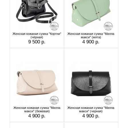
Женская кожаная сумка "Кортни"
Женская кожаная сумка "Милла
(чёрная)
макси" (мята)
9 500 р.
4 900 р.
Женская кожаная сумка "Милла
Женская кожаная сумка "Милла
макси" (бежевая)
макси" (черная)
4 900 р.
4 900 р.