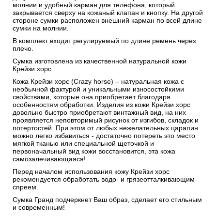
молнии и удобный карман для телефона, который
закрывается сверху на кожаный клапан и кнопку. На другой
стороне сумки расположен внешний карман по всей длине
сумки на молнии.
В комплект входит регулируемый по длине ремень через
плечо.
Сумка изготовлена из качественной натуральной кожи
Крейзи хорс.
Кожа Крейзи хорс (Crazy horse) – натуральная кожа с
необычной фактурой и уникальными износостойкими
свойствами, которые она приобретает благодаря
особенностям обработки. Изделия из кожи Крейзи хорс
довольно быстро приобретают винтажный вид, на них
проявляется неповторимый рисунок от изгибов, складок и
потертостей. При этом от любых нежелательных царапин
можно легко избавиться - достаточно потереть это место
мягкой тканью или специальной щеточкой и
первоначальный вид кожи восстановится, эта кожа
самозалечивающаяся!
Перед началом использования кожу Крейзи хорс
рекомендуется обработать водо- и грязеотталкивающим
спреем.
Сумка Гранд подчеркнет Ваш образ, сделает его стильным
и современным!