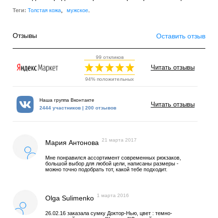
,
.
Теги:
Толстая кожа
мужское
Отзывы
Оставить отзыв
99 откликов
Читать отзывы
94% положительных
Наша группа Вконтакте
Читать отзывы
2444 участников | 200 отзывов
21 марта 2017
Мария Антонова
Мне понравился ассортимент современных рюкзаков,
большой выбор для любой цели, написаны размеры -
можно точно подобрать тот, какой тебе подходит.
1 марта 2016
Olga Sulimenko
26.02.16 заказала сумку Доктор-Нью, цвет : темно-