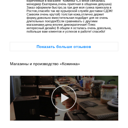
коричневый в магазине "Кожинка"!Со мной связалась
менеджер Екатерина,очень приятная в общении девушка)
Заказ оформили быстро,за три дня моя сумка приехала в
Ростов,спасибо так же курьерской службе доставки СДЭК!
Саквояж очень крутой) толстая кожа,отлично держит
форму,довольно вместительная:подойдет для не очень
длительных поездок!Если сравнивать с другими
магазинами,цена вполне демократичная! Плюс
интересный дизайн) В общем я осталась очень довольна,
побольше вам клиентов и успехов в работе! спасибо!
Показать больше отзывов
Магазины и производство «Кожинка»