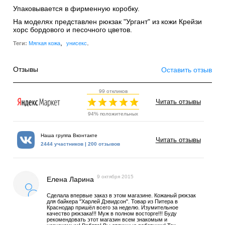
Упаковывается в фирменную коробку.
На моделях представлен рюкзак "Ургант" из кожи Крейзи
хорс бордового и песочного цветов.
,
.
Теги:
Мягкая кожа
унисекс
Отзывы
Оставить отзыв
99 откликов
Читать отзывы
94% положительных
Наша группа Вконтакте
Читать отзывы
2444 участников | 200 отзывов
9 октября 2015
Елена Ларина
Сделала впервые заказ в этом магазине. Кожаный рюкзак
для байкера "Харлей Дэвидсон". Товар из Питера в
Краснодар пришёл всего за неделю. Изумительное
качество рюкзака!!! Муж в полном восторге!!! Буду
рекомендовать этот магазин всем знакомым и