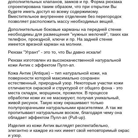
дополнительных клапанов, замков и пр. Форма рюкзака
спроектирована таким образом, что при открытии Вы
будете иметь доступ ко всему содержимому.
Вместительное внутреннее отделение без перегородок
позволяет расположить массу необходимых вещей.
Дополнительные боковые карманы на передней стенке
необходимы для размещения "нужных мелочей", таких как
телефон, проездной, ключи и пр. На задней стенке
имеется врезной карман на молнии.
Рюкзак "Угрант" - это то, что Вы давно искали!
Рюкзак изготовлен из высококачественной натуральной
кожи Антик c эффектом Пулл-ап.
Кожа Антик (Antique) – тип натуральной кожи, на
поверхности которой максимально сохранен
естественный, природный узор. Некоторые участки кожи
отличаются окраской и структурой от общего фона - это
места складок, морщинок, прожилок. В процессе
обработки кожи их не маскируют, получая уникальный,
живой рисунок. Такую кожу окрашивают только
полупрозрачными натуральными красителями. А так же
пропитывают натуральным воском, благодаря чему она
обладает эффектом Пулл-ап (Pull-up).
Изделия из кожи Антик выглядят респектабельно,
элегантно и каждое из них имеет свой неповторимый окрас
и узор.